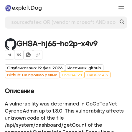
exploitDog
GHSA-hj65-hc2p-x4v9
Опубликовано: 19 фев. 2026
Источник: github
Github: Не прошло ревью
CVSS4: 2.1
CVSS3: 4.3
Описание
A vulnerability was determined in CoCoTeaNet
CyreneAdmin up to 1.3.0. This vulnerability affects
unknown code of the file
/api/system/dashboard/getCount of the