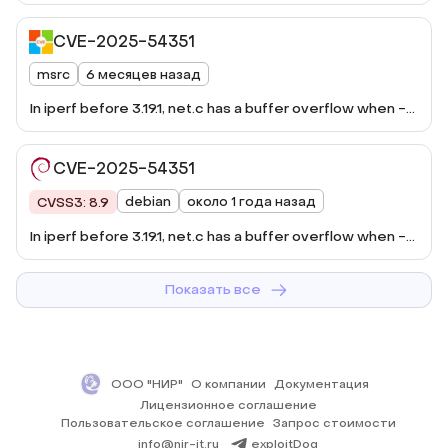
skip-rx-copy is used (for MSG_TRUNC in recv).
CVE-2025-54351
msrc
6 месяцев назад
In iperf before 3.19.1, net.c has a buffer overflow when --
skip-rx-copy is used (for MSG_TRUNC in recv).
CVE-2025-54351
debian
около 1 года назад
CVSS3: 8.9
In iperf before 3.19.1, net.c has a buffer overflow when --
skip-rx-cop ...
Показать все
ООО "НИР"
О компании
Документация
Лицензионное соглашение
Пользовательское соглашение
Запрос стоимости
info@nir-it.ru
exploitDog