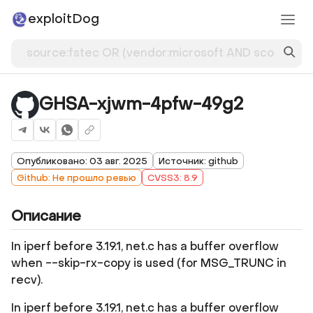
exploitDog
GHSA-xjwm-4pfw-49g2
Опубликовано: 03 авг. 2025
Источник: github
Github: Не прошло ревью
CVSS3: 8.9
Описание
In iperf before 3.19.1, net.c has a buffer overflow
when --skip-rx-copy is used (for MSG_TRUNC in
recv).
In iperf before 3.19.1, net.c has a buffer overflow