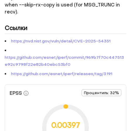
when --skip-rx-copy is used (for MSG_TRUNC in
recv).
Ссылки
https://nvd.nist.gov/vuln/detail/CVE-2025-54351
https://github.com/esnet/iperf/commit/969b7f70c447513
e92c9798f22e82b40ebc53bf0
https://github.com/esnet/iperf/releases/tag/3.19.1
EPSS
Процентиль: 32%
0.00397